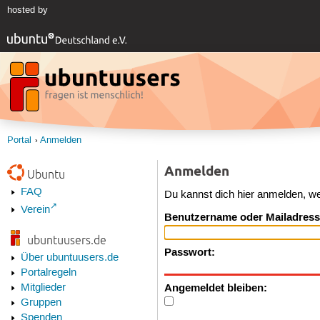
hosted by
Portal
Anmelden
Anmelden
Ubuntu
FAQ
Du kannst dich hier anmelden, w
Verein
Benutzername oder Mailadress
ubuntuusers.de
Passwort:
Über ubuntuusers.de
Portalregeln
Angemeldet bleiben:
Mitglieder
Gruppen
Spenden