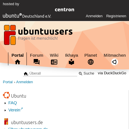
hosted by
Anmelden
Registrieren
Portal
Forum
Wiki
Ikhaya
Planet
Mitmachen
via DuckDuckGo
Portal
Anmelden
Ubuntu
FAQ
Verein
ubuntuusers.de