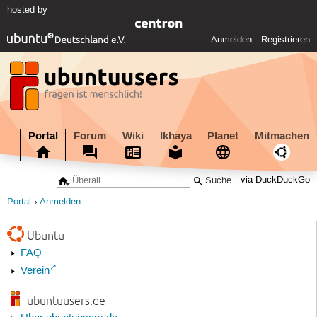
hosted by
Anmelden
Registrieren
Portal
Forum
Wiki
Ikhaya
Planet
Mitmachen
via DuckDuckGo
Portal
Anmelden
Ubuntu
FAQ
Verein
ubuntuusers.de