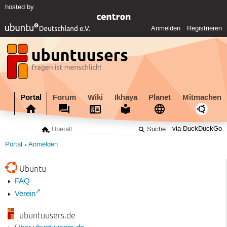
hosted by
Anmelden
Registrieren
Portal
Forum
Wiki
Ikhaya
Planet
Mitmachen
via DuckDuckGo
Portal
Anmelden
Ubuntu
FAQ
Verein
ubuntuusers.de