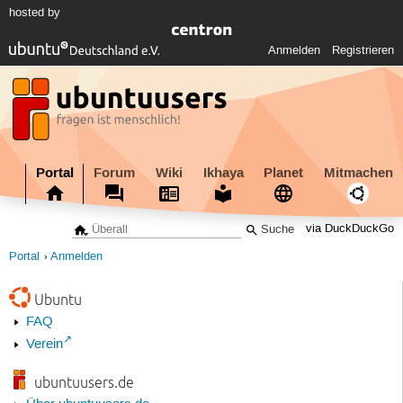
hosted by
Anmelden
Registrieren
Portal
Forum
Wiki
Ikhaya
Planet
Mitmachen
via DuckDuckGo
Portal
Anmelden
Ubuntu
FAQ
Verein
ubuntuusers.de