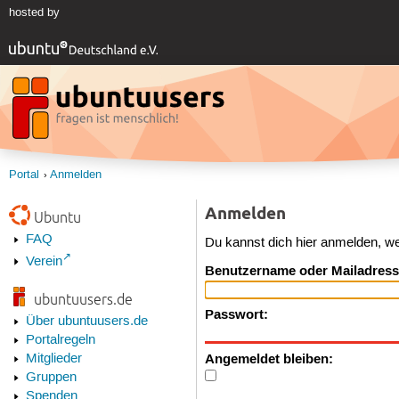
hosted by
Portal
Anmelden
Anmelden
Ubuntu
FAQ
Du kannst dich hier anmelden, w
Verein
Benutzername oder Mailadress
ubuntuusers.de
Passwort:
Über ubuntuusers.de
Portalregeln
Angemeldet bleiben:
Mitglieder
Gruppen
Spenden