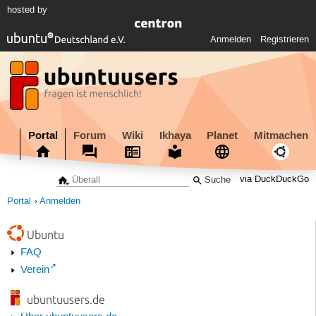
hosted by
Anmelden
Registrieren
Portal
Forum
Wiki
Ikhaya
Planet
Mitmachen
via DuckDuckGo
Portal
Anmelden
Ubuntu
FAQ
Verein
ubuntuusers.de