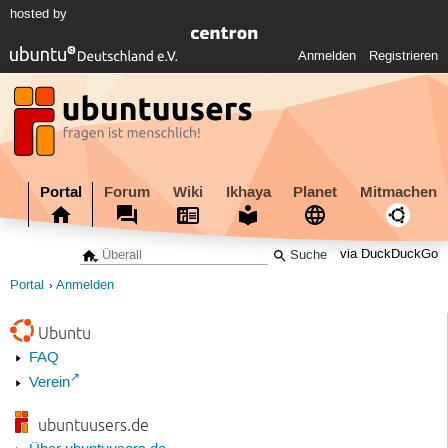
hosted by
Anmelden
Registrieren
Portal
Forum
Wiki
Ikhaya
Planet
Mitmachen
via DuckDuckGo
Portal
Anmelden
Ubuntu
FAQ
Verein
ubuntuusers.de