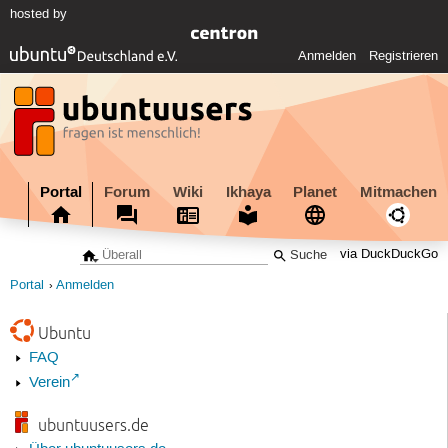
hosted by
Anmelden
Registrieren
Portal
Forum
Wiki
Ikhaya
Planet
Mitmachen
via DuckDuckGo
Portal
Anmelden
Ubuntu
FAQ
Verein
ubuntuusers.de