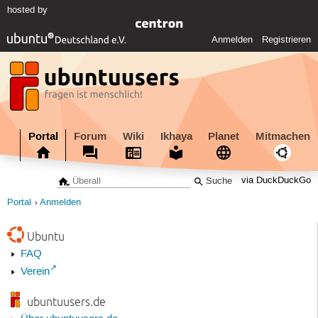
hosted by
Anmelden
Registrieren
Portal
Forum
Wiki
Ikhaya
Planet
Mitmachen
via DuckDuckGo
Portal
Anmelden
Ubuntu
FAQ
Verein
ubuntuusers.de