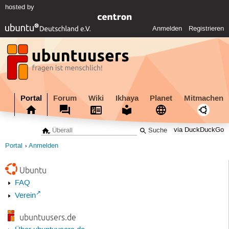
hosted by
Anmelden
Registrieren
Portal
Forum
Wiki
Ikhaya
Planet
Mitmachen
via DuckDuckGo
Portal
Anmelden
Ubuntu
FAQ
Verein
ubuntuusers.de