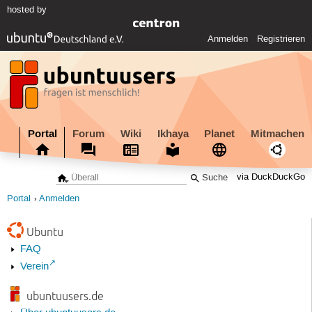
hosted by
Anmelden
Registrieren
Portal
Forum
Wiki
Ikhaya
Planet
Mitmachen
via DuckDuckGo
Portal
Anmelden
Ubuntu
FAQ
Verein
ubuntuusers.de