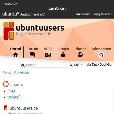
hosted by
Anmelden
Registrieren
Portal
Forum
Wiki
Ikhaya
Planet
Mitmachen
via DuckDuckGo
Portal
Anmelden
Ubuntu
FAQ
Verein
ubuntuusers.de