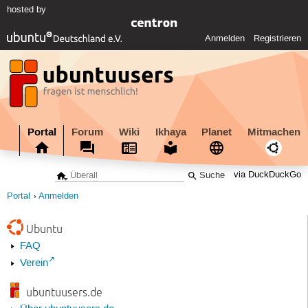
hosted by
Anmelden
Registrieren
Portal
Forum
Wiki
Ikhaya
Planet
Mitmachen
via DuckDuckGo
Portal
Anmelden
Ubuntu
FAQ
Verein
ubuntuusers.de