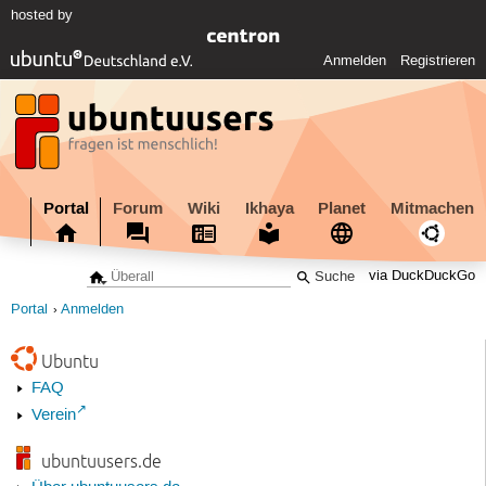
hosted by
Anmelden
Registrieren
Portal
Forum
Wiki
Ikhaya
Planet
Mitmachen
via DuckDuckGo
Portal
Anmelden
Ubuntu
FAQ
Verein
ubuntuusers.de