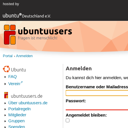
hosted by
Portal
Anmelden
Anmelden
Ubuntu
FAQ
Du kannst dich hier anmelden, w
Verein
Benutzername oder Mailadress
ubuntuusers.de
Passwort:
Über ubuntuusers.de
Portalregeln
Angemeldet bleiben:
Mitglieder
Gruppen
Spenden