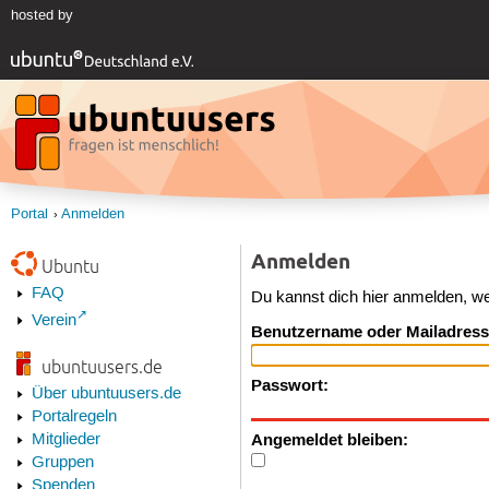
hosted by
Portal
Anmelden
Anmelden
Ubuntu
FAQ
Du kannst dich hier anmelden, w
Verein
Benutzername oder Mailadress
ubuntuusers.de
Passwort:
Über ubuntuusers.de
Portalregeln
Angemeldet bleiben:
Mitglieder
Gruppen
Spenden