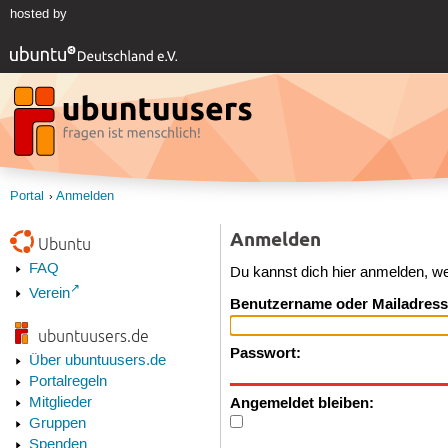
hosted by
Portal
Anmelden
Anmelden
Ubuntu
FAQ
Du kannst dich hier anmelden, w
Verein
Benutzername oder Mailadress
ubuntuusers.de
Passwort:
Über ubuntuusers.de
Portalregeln
Angemeldet bleiben:
Mitglieder
Gruppen
Spenden