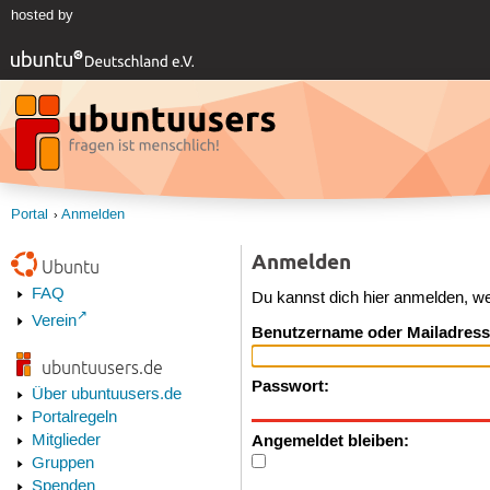
hosted by
Portal
Anmelden
Anmelden
Ubuntu
FAQ
Du kannst dich hier anmelden, w
Verein
Benutzername oder Mailadress
ubuntuusers.de
Passwort:
Über ubuntuusers.de
Portalregeln
Angemeldet bleiben:
Mitglieder
Gruppen
Spenden