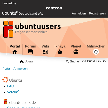
hosted by
Anmelden
Registrieren
Portal
Forum
Wiki
Ikhaya
Planet
Mitmachen
via DuckDuckGo
Portal
Anmelden
Ubuntu
FAQ
Verein
ubuntuusers.de