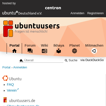
hosted by
Anmelden
Registrieren
Portal
Forum
Wiki
Ikhaya
Planet
Mitmachen
via DuckDuckGo
Portal
Anmelden
Ubuntu
FAQ
Verein
ubuntuusers.de