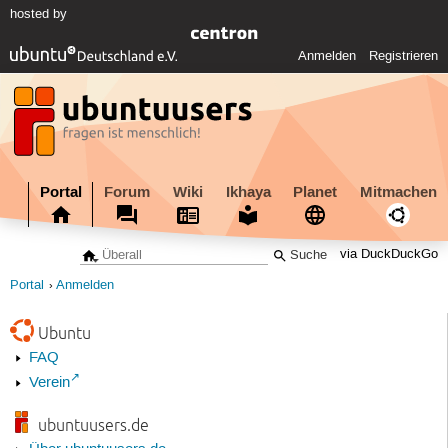
hosted by
Anmelden
Registrieren
Portal
Forum
Wiki
Ikhaya
Planet
Mitmachen
via DuckDuckGo
Portal
Anmelden
Ubuntu
FAQ
Verein
ubuntuusers.de