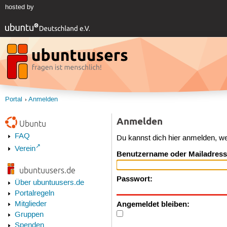
hosted by
Portal
Anmelden
Anmelden
Ubuntu
FAQ
Du kannst dich hier anmelden, w
Verein
Benutzername oder Mailadress
ubuntuusers.de
Passwort:
Über ubuntuusers.de
Portalregeln
Angemeldet bleiben:
Mitglieder
Gruppen
Spenden