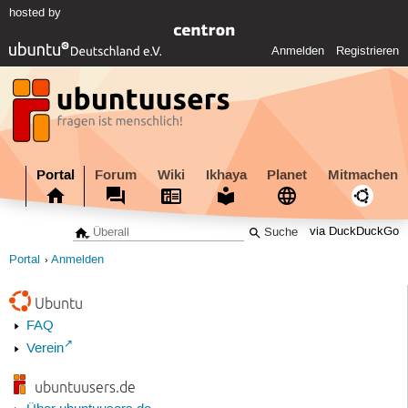
hosted by
Anmelden
Registrieren
Portal
Forum
Wiki
Ikhaya
Planet
Mitmachen
via DuckDuckGo
Portal
Anmelden
Ubuntu
FAQ
Verein
ubuntuusers.de