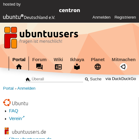
hosted by
Anmelden
Registrieren
Portal
Forum
Wiki
Ikhaya
Planet
Mitmachen
via DuckDuckGo
Portal
Anmelden
Ubuntu
FAQ
Verein
ubuntuusers.de