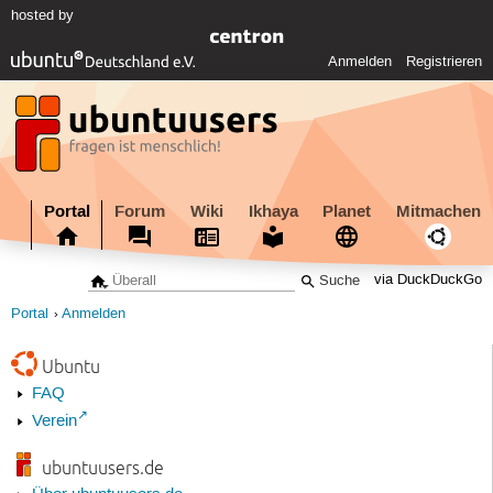
hosted by
Anmelden
Registrieren
Portal
Forum
Wiki
Ikhaya
Planet
Mitmachen
via DuckDuckGo
Portal
Anmelden
Ubuntu
FAQ
Verein
ubuntuusers.de