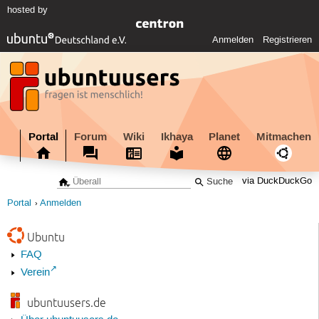
hosted by
Anmelden
Registrieren
Portal
Forum
Wiki
Ikhaya
Planet
Mitmachen
via DuckDuckGo
Portal
Anmelden
Ubuntu
FAQ
Verein
ubuntuusers.de