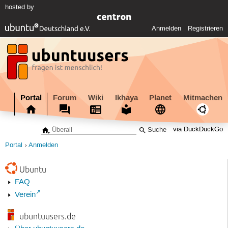
hosted by
Anmelden
Registrieren
Portal
Forum
Wiki
Ikhaya
Planet
Mitmachen
via DuckDuckGo
Portal
Anmelden
Ubuntu
FAQ
Verein
ubuntuusers.de