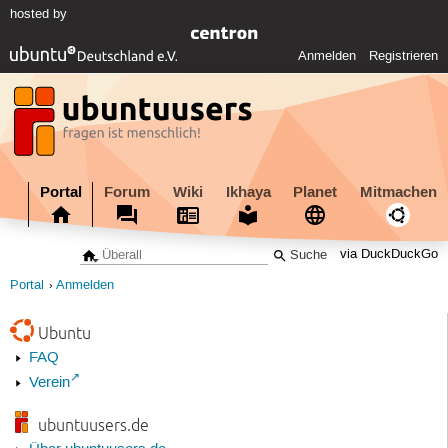
hosted by
Anmelden
Registrieren
Portal
Forum
Wiki
Ikhaya
Planet
Mitmachen
via DuckDuckGo
Portal
Anmelden
Ubuntu
FAQ
Verein
ubuntuusers.de