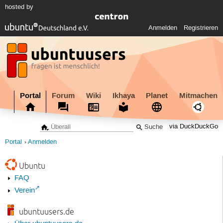
hosted by
Anmelden
Registrieren
Portal
Forum
Wiki
Ikhaya
Planet
Mitmachen
via DuckDuckGo
Portal
Anmelden
Ubuntu
FAQ
Verein
ubuntuusers.de