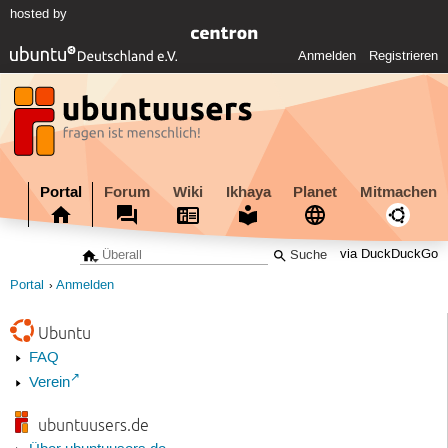
hosted by
Anmelden
Registrieren
Portal
Forum
Wiki
Ikhaya
Planet
Mitmachen
via DuckDuckGo
Portal
Anmelden
Ubuntu
FAQ
Verein
ubuntuusers.de