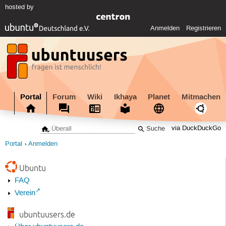
hosted by
Anmelden
Registrieren
Portal
Forum
Wiki
Ikhaya
Planet
Mitmachen
via DuckDuckGo
Portal
Anmelden
Ubuntu
FAQ
Verein
ubuntuusers.de