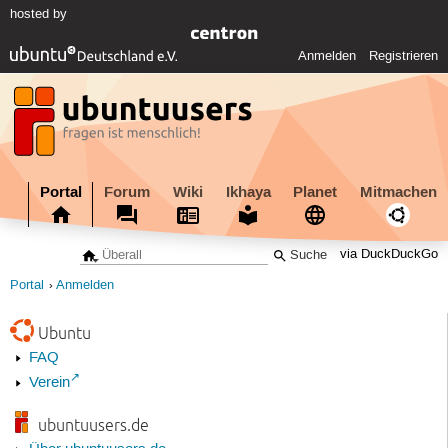
hosted by
Anmelden
Registrieren
Portal
Forum
Wiki
Ikhaya
Planet
Mitmachen
via DuckDuckGo
Portal
Anmelden
Ubuntu
FAQ
Verein
ubuntuusers.de