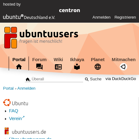
hosted by
Anmelden
Registrieren
Portal
Forum
Wiki
Ikhaya
Planet
Mitmachen
via DuckDuckGo
Portal
Anmelden
Ubuntu
FAQ
Verein
ubuntuusers.de