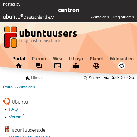
hosted by
Anmelden
Registrieren
Portal
Forum
Wiki
Ikhaya
Planet
Mitmachen
via DuckDuckGo
Portal
Anmelden
Ubuntu
FAQ
Verein
ubuntuusers.de