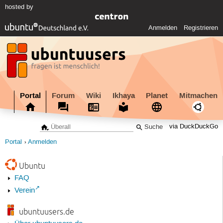
hosted by
Anmelden
Registrieren
Portal
Forum
Wiki
Ikhaya
Planet
Mitmachen
via DuckDuckGo
Portal
Anmelden
Ubuntu
FAQ
Verein
ubuntuusers.de