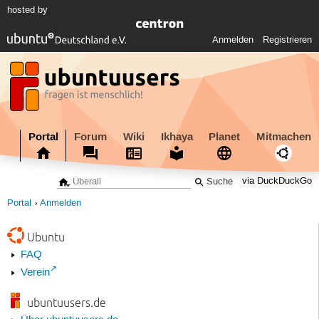
hosted by
Anmelden
Registrieren
Portal
Forum
Wiki
Ikhaya
Planet
Mitmachen
via DuckDuckGo
Portal
Anmelden
Ubuntu
FAQ
Verein
ubuntuusers.de