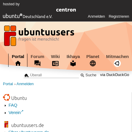
hosted by
Anmelden
Registrieren
Portal
Forum
Wiki
Ikhaya
Planet
Mitmachen
via DuckDuckGo
Portal
Anmelden
Ubuntu
FAQ
Verein
ubuntuusers.de