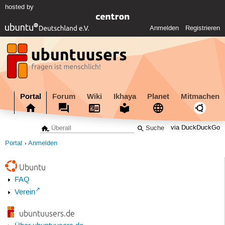
hosted by
Anmelden
Registrieren
Portal
Forum
Wiki
Ikhaya
Planet
Mitmachen
via DuckDuckGo
Portal
Anmelden
Ubuntu
FAQ
Verein
ubuntuusers.de