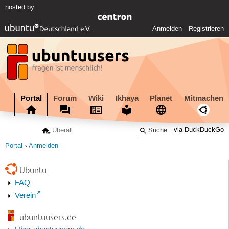
hosted by
Anmelden
Registrieren
Portal
Forum
Wiki
Ikhaya
Planet
Mitmachen
via DuckDuckGo
Portal
Anmelden
Ubuntu
FAQ
Verein
ubuntuusers.de