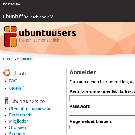
hosted by
Portal
Anmelden
Anmelden
Ubuntu
FAQ
Du kannst dich hier anmelden, w
Verein
Benutzername oder Mailadress
ubuntuusers.de
Passwort:
Über ubuntuusers.de
Portalregeln
Angemeldet bleiben:
Mitglieder
Gruppen
Spenden