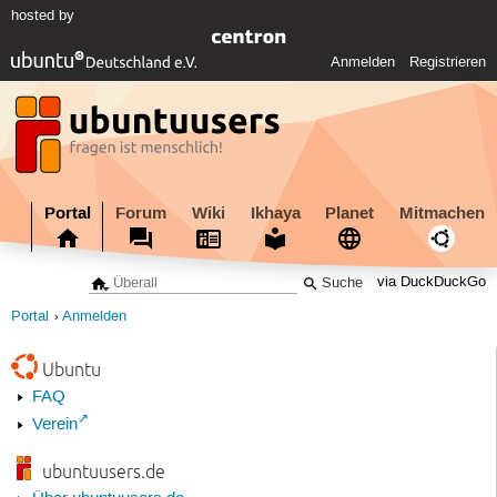
hosted by
Anmelden
Registrieren
Portal
Forum
Wiki
Ikhaya
Planet
Mitmachen
via DuckDuckGo
Portal
Anmelden
Ubuntu
FAQ
Verein
ubuntuusers.de