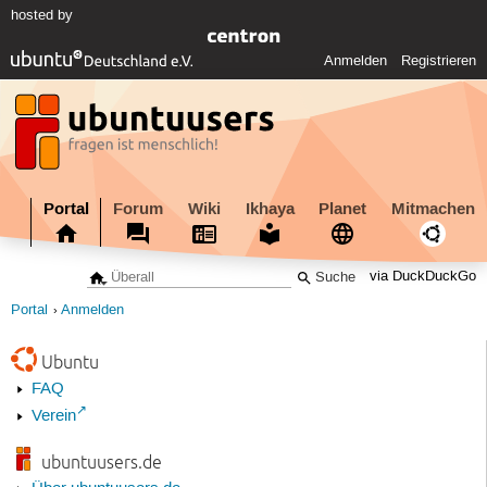
hosted by
Anmelden
Registrieren
Portal
Forum
Wiki
Ikhaya
Planet
Mitmachen
via DuckDuckGo
Portal
Anmelden
Ubuntu
FAQ
Verein
ubuntuusers.de