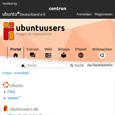
hosted by
Anmelden
Registrieren
Portal
Forum
Wiki
Ikhaya
Planet
Mitmachen
via DuckDuckGo
Portal
Anmelden
Ubuntu
FAQ
Verein
ubuntuusers.de