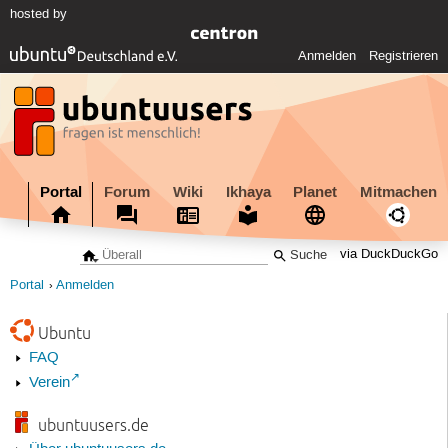
hosted by
Anmelden
Registrieren
Portal
Forum
Wiki
Ikhaya
Planet
Mitmachen
via DuckDuckGo
Portal
Anmelden
Ubuntu
FAQ
Verein
ubuntuusers.de