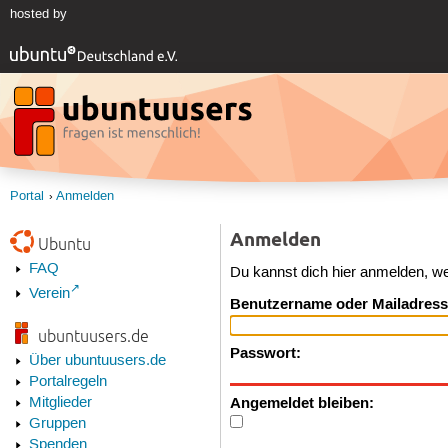
hosted by
Portal
Anmelden
Anmelden
Ubuntu
FAQ
Du kannst dich hier anmelden, w
Verein
Benutzername oder Mailadress
ubuntuusers.de
Passwort:
Über ubuntuusers.de
Portalregeln
Angemeldet bleiben:
Mitglieder
Gruppen
Spenden