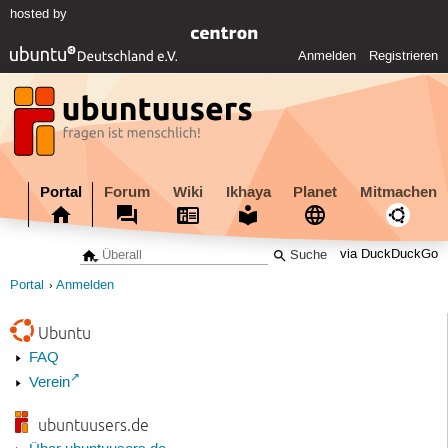
hosted by
Anmelden
Registrieren
Portal
Forum
Wiki
Ikhaya
Planet
Mitmachen
via DuckDuckGo
Portal
Anmelden
Ubuntu
FAQ
Verein
ubuntuusers.de