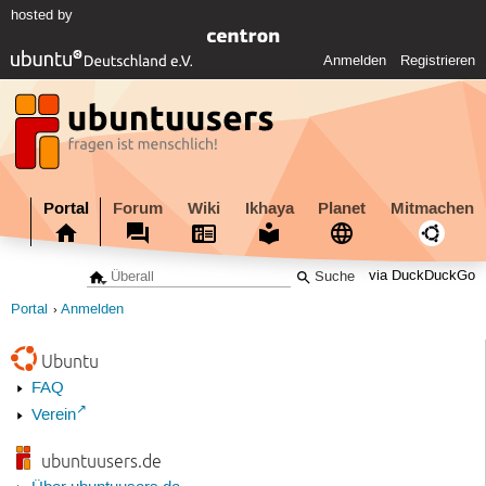
hosted by
Anmelden
Registrieren
Portal
Forum
Wiki
Ikhaya
Planet
Mitmachen
via DuckDuckGo
Portal
Anmelden
Ubuntu
FAQ
Verein
ubuntuusers.de