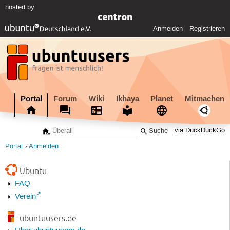
hosted by
Anmelden
Registrieren
Portal
Forum
Wiki
Ikhaya
Planet
Mitmachen
via DuckDuckGo
Portal
Anmelden
Ubuntu
FAQ
Verein
ubuntuusers.de