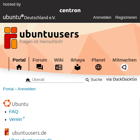
hosted by
Anmelden
Registrieren
Portal
Forum
Wiki
Ikhaya
Planet
Mitmachen
via DuckDuckGo
Portal
Anmelden
Ubuntu
FAQ
Verein
ubuntuusers.de